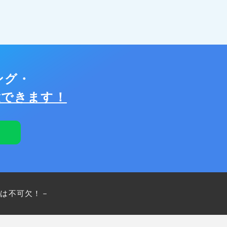
ング・
験できます！
プは不可欠！－