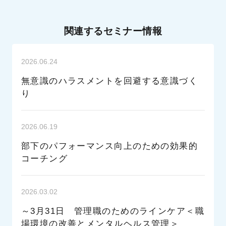
講師
ガイアモーレ株式会社 野々山環 氏
関連するセミナー情報
12,500円
参加費
※サイバックスUniv.レギュラーパック会員の方は会費内で
2026.06.24
無意識のハラスメントを回避する意識づく
対象
サイバックスUniv.会員様
り
受付終了日
2026年3月25日(水)
2026.06.19
部下のパフォーマンス向上のための効果的
コーチング
2026.03.02
～3月31日 管理職のためのラインケア＜職
場環境の改善とメンタルヘルス管理＞