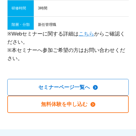
研修時間
3時間
階層・分類
新任管理職
※Webセミナーに関する詳細は
こちら
からご確認く
本研修は「セミナースタイル（一方向）」を録画した内容
ださい。
※「受講者アンケート」にご回答いただいた参加者に限り、
※本セミナーへ参加ご希望の方はお問い合わせくだ
※ご案内メールを配信３営業日前・配信当日にお送りしま
さい。
受講形式
※配信期間内にお申込みいただいた方には、以下のスケジュ
・木～日曜申込分 ：毎週火曜12時 ※祝日にかかる場合
・月～水曜申込分 ：毎週金曜12時 ※祝日にかかる場合
セミナーページ一覧へ
・労務管理とは
無料体験を申し込む
・労働基準法の抑えておくべきポイント
内容
・安全配慮義務の抑えておくべきポイント
・個人ワーク
※内容は変更される場合がございます。ご了承下さい。