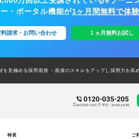
,000万回以上
受講されているeラーニ
ナー・ポータル機能が
1ヶ月間無料で体
資料請求・お問い合わせ
１ヵ月無料お試し
い人材を見極める採用面接 －面接のスキルをアップし採用力を高
0120-035-205
03-5202-7121
平日：10:00-16:00
特長
ご