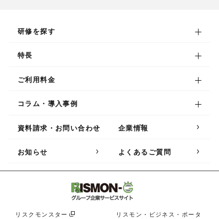
研修を探す
研修を探す
特長
階層別研修プログラム
特長
ご利用料金
職種別研修プログラム
eラーニング
ご利用料金
コラム・導入事例
コンプライアンス研修シリーズ
Webセミナー
お申し込み方法
コラム・導入事例
資料請求・お問い合わせ
企業情報
ハラスメント研修シリーズ
社員研修ポータル
お役立ちコラム
お知らせ
よくあるご質問
Microsoft Office 研修シリーズ
社員研修における課題
導入事例
新入社員／内定者研修シリーズ
研修講師派遣サービス
サービスレベル合意書
若手社員研修シリーズ
リスクモンスター
リスモン・ビジネス・ポータ
オリジナルeラーニングサービス
サービス稼働実績