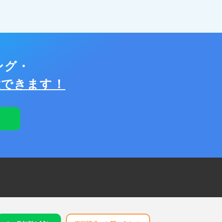
ング・
験できます！