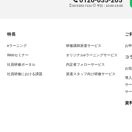
0120-035-205
03-5202-7121
平日：10:00-16:00
特長
ご
eラーニング
研修講師派遣サービス
お申
Webセミナー
オリジナルeラーニングサービス
コ
社員研修ポータル
内定者フォローサービス
お役
社員研修における課題
派遣スタッフ向け研修サービス
導入
サー
サー
資
ビジネス・ポータル
リスモン・マッスル・データ
利墨（上海