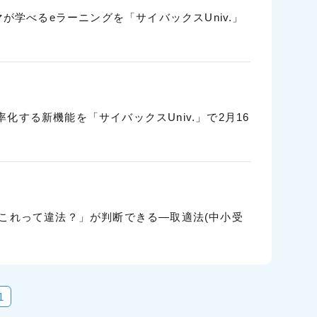
が学べるeラーニングを「サイバックスUniv.」
する新機能を「サイバックスUniv.」で2月16
これって違法？」が判断できる―取適法(中小受
1